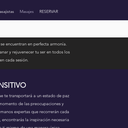
sajistas
Masajes
RESERVAR
 se encuentran en perfecta armonía.
nar y rejuvenecer tu ser en todos los
en cada sesión.
NSITIVO
e te transportará a un estado de paz
n momento de las preocupaciones y
s manos expertas que recorrerán cada
 encontrarás la inspiración necesaria
 de ti mismo de una manera única.