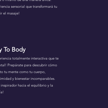
iencia sensorial que transformará tu
r el masaje!
y To Body
iencia totalmente interactiva que te
total! Prepárate para descubrir cómo
nto tu mente como tu cuerpo,
imidad y bienestar incomparables.
nspirador hacia el equilibrio y la
ía!