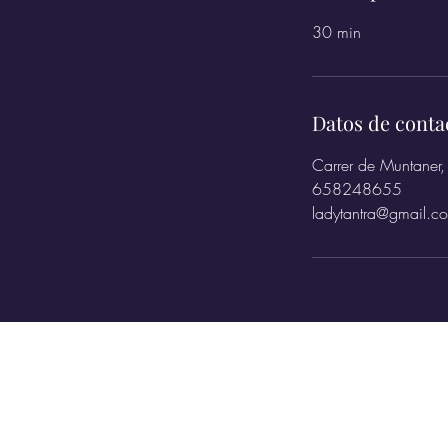
30 min
Datos de conta
Carrer de Muntaner,
658248655
ladytantra@gmail.c
Contactanos
WhatsApp: +34 657716355
E-mail:
ladytantrabcn@gmail.com
Horarios:
De lunes a domingo