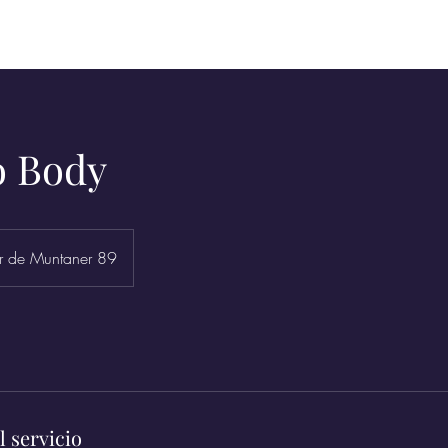
Inicio
Ma
o Body
r de Muntaner 89
l servicio