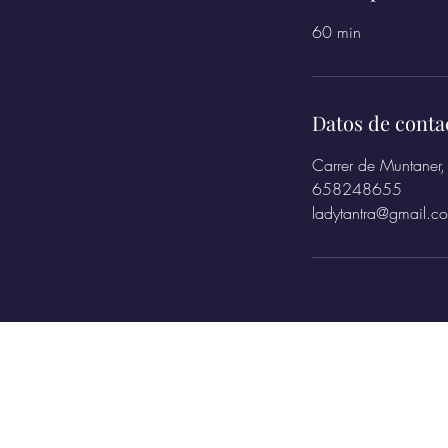
60 min
Datos de conta
Carrer de Muntaner,
658248655
ladytantra@gmail.c
Contactanos
WhatsApp: +34 657716355
E-mail:
ladytantrabcn@gmail.com
Horarios:
De lunes a domingo